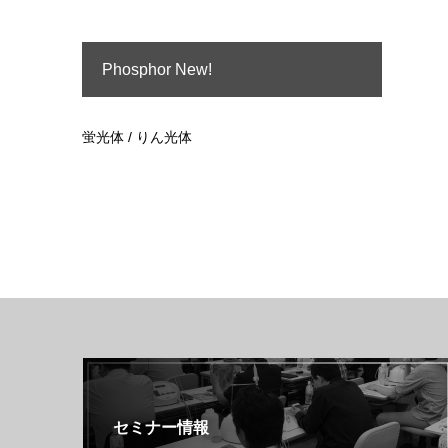
Phosphor New!
蛍光体 / りん光体
セミナー情報