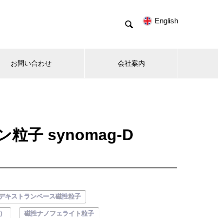
English

お問い合わせ
会社案内
 synomag-D
デキストランベース磁性粒子
）
磁性ナノフェライト粒子