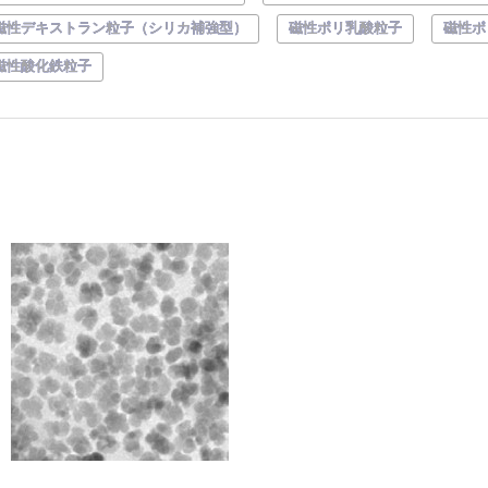
磁性デキストラン粒子（シリカ補強型）
磁性ポリ乳酸粒子
磁性ポ
磁性酸化鉄粒子