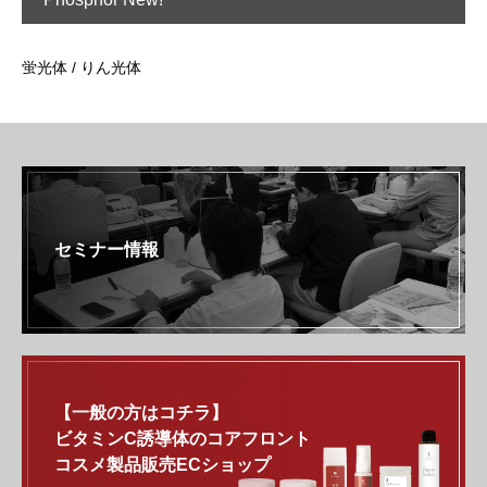
蛍光体 / りん光体
セミナー情報
【一般の方はコチラ】
ビタミンC誘導体のコアフロント
コスメ製品販売ECショップ