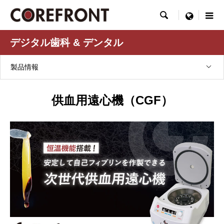

menu
デジタル歯科 & デンタル
製品情報
供血用遠心機（CGF）