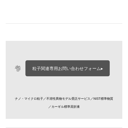
粒子関連専用お問い合わせフォーム▸
ナノ・マイクロ粒子／不溶性異物モデル受託サービス／NIST標準物質
／カーギル標準屈折液