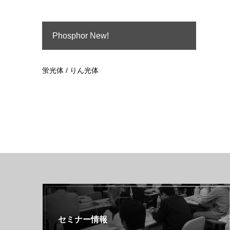
Phosphor New!
蛍光体 / りん光体
セミナー情報