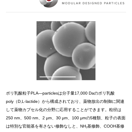
ポリ乳酸粒子PLA―particlesは分子量17,000 Daのポリ乳酸
poly（D,L-lactide）から構成されており、薬物放出の制御に関連
して薬物カプセル化の分野に応用することができます。粒径は
250 nm、500 nm、2 μm、30 μm、100 μmの5種類、粒子の表面
は特別な官能基を有さない修飾なしと、NH
基修飾、COOH基修
2