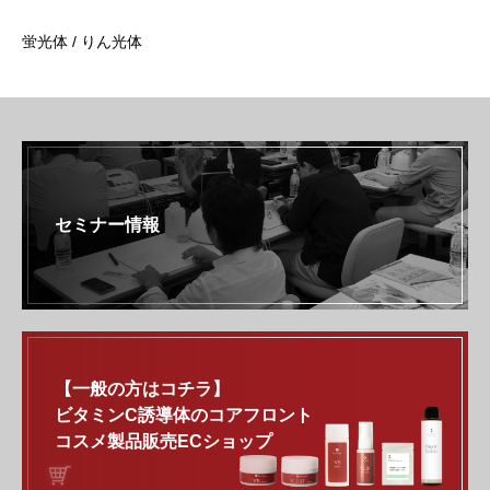
蛍光体 / りん光体
セミナー情報
【一般の方はコチラ】
ビタミンC誘導体のコアフロント
コスメ製品販売ECショップ