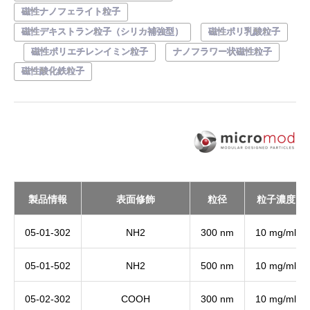
磁性ナノフェライト粒子
磁性デキストラン粒子（シリカ補強型）
磁性ポリ乳酸粒子
磁性ポリエチレンイミン粒子
ナノフラワー状磁性粒子
磁性酸化鉄粒子
製品情報
表面修飾
粒径
粒子濃度
05-01-302
NH2
300 nm
10 mg/ml
05-01-502
NH2
500 nm
10 mg/ml
05-02-302
COOH
300 nm
10 mg/ml