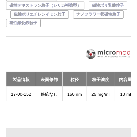
磁性デキストラン粒子（シリカ補強型）
磁性ポリ乳酸粒子
磁性ポリエチレンイミン粒子
ナノフラワー状磁性粒子
磁性酸化鉄粒子
製品情報
表面修飾
粒径
粒子濃度
内容量
17-00-152
修飾なし
150 nm
25 mg/ml
10 ml