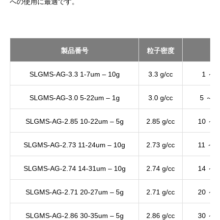
への使用に最適です。
製品番号
粒子密度
粒
SLGMS-AG-3.3 1-7um – 10g
3.3 g/cc
1 ～ 
SLGMS-AG-3.0 5-22um – 1g
3.0 g/cc
5 ～ 2
SLGMS-AG-2.85 10-22um – 5g
2.85 g/cc
10 ～ 
SLGMS-AG-2.73 11-24um – 10g
2.73 g/cc
11 ～ 
SLGMS-AG-2.74 14-31um – 10g
2.74 g/cc
14 ～ 
SLGMS-AG-2.71 20-27um – 5g
2.71 g/cc
20 ～ 
SLGMS-AG-2.86 30-35um – 5g
2.86 g/cc
30 ～ 