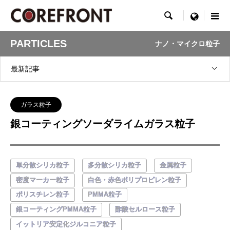

menu
PARTICLES
ナノ・マイクロ粒子
最新記事
ガラス粒子
銀コーティングソーダライムガラス粒子
単分散シリカ粒子
多分散シリカ粒子
金属粒子
密度マーカー粒子
白色・赤色ポリプロピレン粒子
ポリスチレン粒子
PMMA粒子
銀コーティングPMMA粒子
酢酸セルロース粒子
イットリア安定化ジルコニア粒子