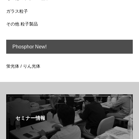
ガラス粒子
その他 粒子製品
Phosphor New!
蛍光体 / りん光体
セミナー情報