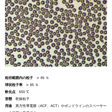
粒径範囲内の粒子
≻ 85 ％
球状粒子率
≻ 85 ％
軟化点
650 ℃
形態
乾燥粒子
用途
異方性導電膜（ACF、ACT）やボンドラインのスペーサー