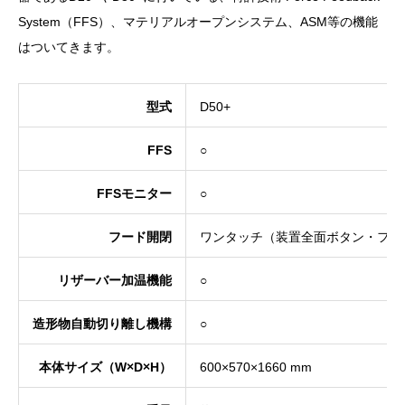
System（FFS）、マテリアルオープンシステム、ASM等の機能
はついてきます。
型式
D50+
FFS
○
FFS
モニター
○
フード開閉
ワンタッチ（装置全面ボタン・フッ
リザーバー加温機能
○
造形物自動切り離し機構
○
本体サイズ（W×D×H）
600×570×1660 mm