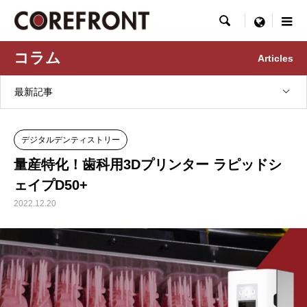

menu
コラム
Articles
最新記事
デジタルデンティストリー
量産特化！歯科用3Dプリンター ラピッドシ
ェイプD50+
2022.12.20