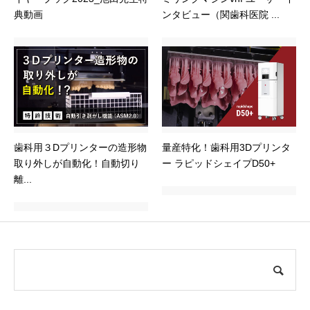
典動画
ンタビュー（関歯科医院 ...
歯科用３Dプリンターの造形物
量産特化！歯科用3Dプリンタ
取り外しが自動化！自動切り
ー ラピッドシェイプD50+
離...