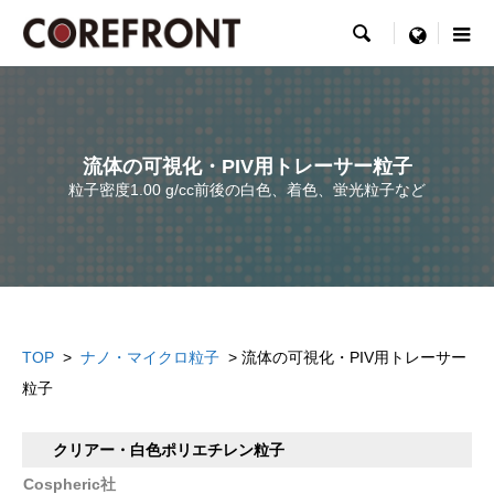

menu
流体の可視化・PIV用トレーサー粒子
粒子密度1.00 g/cc前後の白色、着色、蛍光粒子など
TOP
>
ナノ・マイクロ粒子
> 流体の可視化・PIV用トレーサー
粒子
クリアー・白色ポリエチレン粒子
Cospheric社