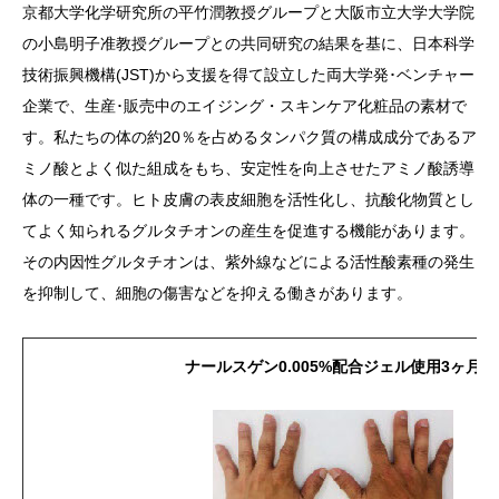
京都大学化学研究所の平竹潤教授グループと大阪市立大学大学院
の小島明子准教授グループとの共同研究の結果を基に、日本科学
技術振興機構(JST)から支援を得て設立した両大学発･ベンチャー
企業で、生産･販売中のエイジング・スキンケア化粧品の素材で
す。私たちの体の約20％を占めるタンパク質の構成成分であるア
ミノ酸とよく似た組成をもち、安定性を向上させたアミノ酸誘導
体の一種です。ヒト皮膚の表皮細胞を活性化し、抗酸化物質とし
てよく知られるグルタチオンの産生を促進する機能があります。
その内因性グルタチオンは、紫外線などによる活性酸素種の発生
を抑制して、細胞の傷害などを抑える働きがあります。
ナールスゲン0.005%配合ジェル使用3ヶ月