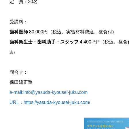
定 員：30名
受講料：
歯科医師
80,000円（税込、実習材料費込、昼食付)
歯科衛生士・歯科助手・スタッフ
4,400 円
（税込、昼食
※
込）
問合せ：
保田矯正塾
e-mail:info@yasuda-kyousei-juku.com
URL：https://yasuda-kyousei-juku.com/