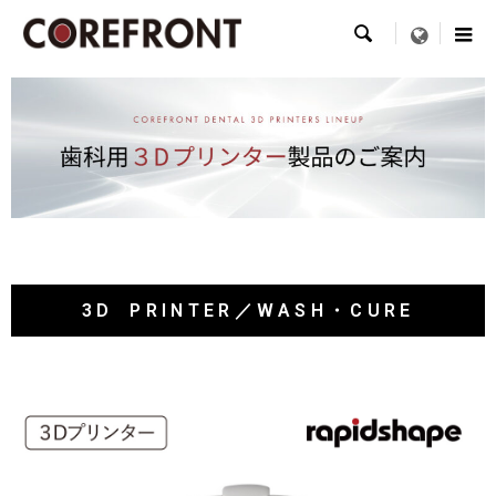

menu
3D PRINTER／WASH・CURE