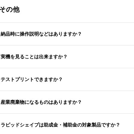
その他
.
納品時に操作説明などはありますか？
品設置時に2日コースで操作説明の講習を行います。詳しくは
.
実機を見ることは出来ますか？
社本社ショールーム
.
テストプリントできますか？
にて実機をご覧いただけます。また遠方の
ルーム内を見て頂き弊社担当より3Dプリンターに関してのお
ピッドシェイプ社3Dプリンターの導入を検討にあたり、STL
.
産業廃棄物になるものはありますか？
す。
浄に使用したアルコール（IPA）は、産業廃棄物です。専門業
.
ラピッドシェイプは助成金・補助金の対象製品ですか？