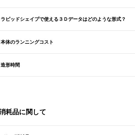
用できるデータの変換を行っています。PCの推奨スペックに
Cではラピッドシェイプの3Dプリンターをコントロールしていな
.
ラピッドシェイプで使える３Ｄデータはどのような形式？
に接続が必要です。有線LANを経由したネットワーク接続また
etfabbでSTL形式のデータを読み込んで、3Dプリンターで読み
.
本体のランニングコスト
タはラピッドシェイプ専用のデータ形式です。プリンターに転
気代は一般的なPCと同じ程度になります。その他、レジンと
.
造形時間
は納入後1年後からの年間保守契約が必要です。これらがラン
20+やD30+では、模型であれば2個を20分ほどで造形できます
消耗品に関して
消耗品に関して