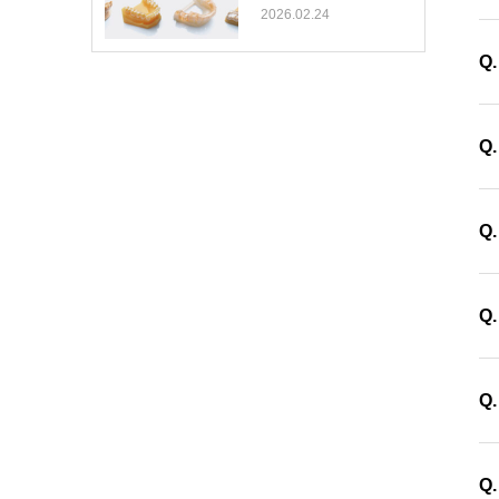
2026.02.24
も
Q
光
Q
す
ラ
Q
る
デ
3
Q
動
と
さ
ラ
Q
完
若
ノ
ラ
Q