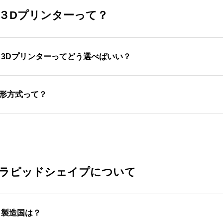
３Dプリンターって？
. 3Dプリンターってどう選べばいい？
々な3Dプリンターが世の中にありますが、価格・造形速度・
形方式って？
ニングコスト・購入後のサポート体制など様々な要素で、どの
DM方式、SLA方式、DLP方式、LCD方式、インクジェット
ラピッドシェイプについて
所があります。
ラピッドシェイプについて
.
製造国は？