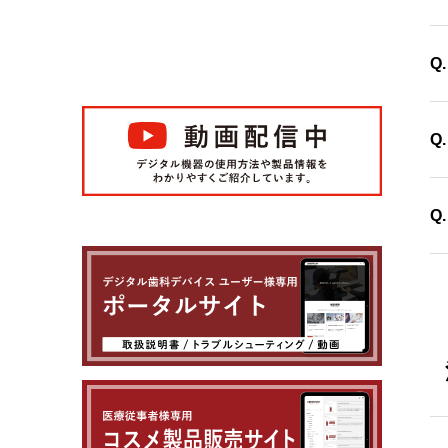
使
P
Q
め
N
Q
ー
電
Q
置
D