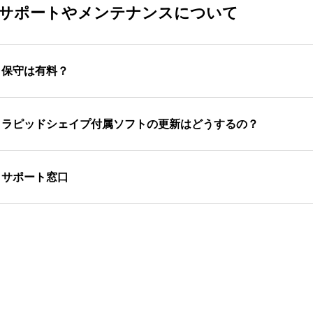
サポートやメンテナンスについて
.
保守は有料？
入2年目以降の保守契約は有料です。保守契約中である場合、
.
ラピッドシェイプ付属ソフトの更新はどうするの？
です。
年目以降の保守契約に伴い、年1回の機器の定期メンテナンス
.
サポート窓口
の設定ファイルの更新も行います。
Dプリンターのユーザー様に、弊社技術センターへの連絡先の
わせて送って頂けますと状況の判断の非常に大きな助けになり
造形したいときは、ご相談を頂ければと思います。
その他