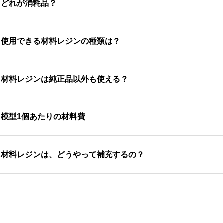
.
どれが消耗品？
ジンとレジンを入れるリザーバーです。リザーバーは200回
.
使用できる材料レジンの種類は？
であれば500回以上使えています。
ピッドシェイプの3Dプリンターでは、マテリアルオープンシ
.
材料レジンは純正品以外も使える？
式対応しています。
本的にラピッドシェイプ社が登録したレジンのみ使用すること
.
模型1個あたりの材料費
可能ですが、造形が正常にできるか、寸法精度が出るかなど、
トラブル時の補償外になりますので自己責任にてお願いいたし
用されるレジンの種類や造形物の形状にも因りますが、下顎一つ5
.
材料レジンは、どうやって補充するの？
料レジンの補充はボトルから手動で注いで補充します。
サポートやメンテナンスについて