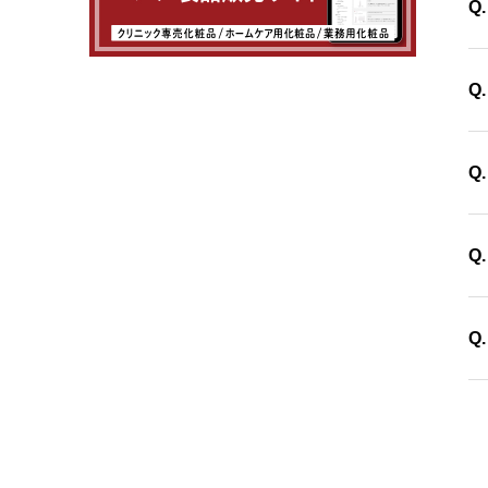
Q
レ
Q
方
ラ
Q
公
基
Q
用
器
使
Q
材