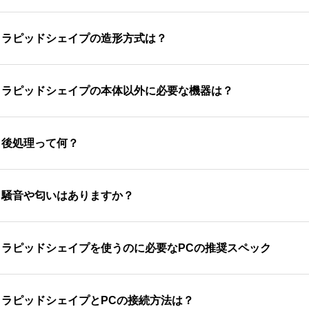
のづくり大国である「ドイツ」で製造されています。
.
ラピッドシェイプの造形方式は？
硬化式DLP方式を採用し、そこにRapidShape社の特許技術である
.
ラピッドシェイプの本体以外に必要な機器は？
。これにより他のDLP方式の3Dプリンターより早い造形と寸
ピッドシェイプのためのWindows版のPCが必要になります
.
後処理って何？
データを入手します。歯列模型だけを作りたいなら、フリーソ
ザインする場合には、歯科用のCADソフトが必要になります
Dプリンターの多くは洗浄と二次硬化という２つの後処理工程
.
騒音や匂いはありますか？
洗浄機「RS wash」や二次硬化機「RS cure」があると便利で
すため、レジンと親和性の高いアルコール（イソプロパノール；
せます。3Dプリンターでは100％レジンを重合させられてい
ピッドシェイプの3Dプリンター自体は、ほとんど動作音がし
.
ラピッドシェイプを使うのに必要なPCの推奨スペック
全に重合させます。
干します。洗浄のためのアルコールであるイソプロパノールの
ール使用する洗浄作業は、出来る限り換気の出来る場所で行う
ピッドシェイプの3Dプリンターでは、スライサーソフトとしてAut
.
ラピッドシェイプとPCの接続方法は？