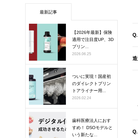
最新記事
【2026年最新】保険
Q
適用で注目度UP、3D
プリン...
2026.06.25
様
造
ン
ついに実現！国産初
F
のダイレクトプリン
短
トアライナー用...
2026.02.24
歯科医療法人におす
すめ！ DSOモデルと
Q
いう新たな...