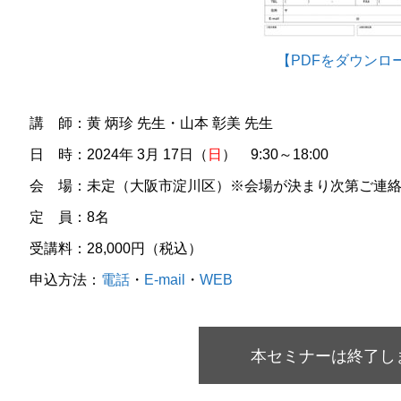
【PDFをダウンロ
講 師：黄 炳珍 先生・山本 彰美 先生
日 時：2024年 3月 17日（
日
） 9:30～18:00
会 場：未定（大阪市淀川区）※会場が決まり次第ご連
定 員：8名
受講料：28,000円（税込）
申込方法：
電話
・
E-mail
・
WEB
本セミナーは終了し