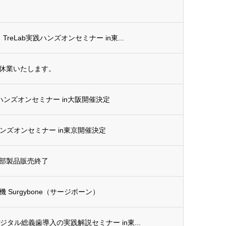
TreLab実践ハンズオンセミナー in東...
休業いたします。
G ハンズオンセミナー in大阪開催決定
G ハンズオンセミナー in東京開催決定
部製品販売終了
Surgybone（サージボーン）
デジタル総義歯導入の実践解説セミナー in東...