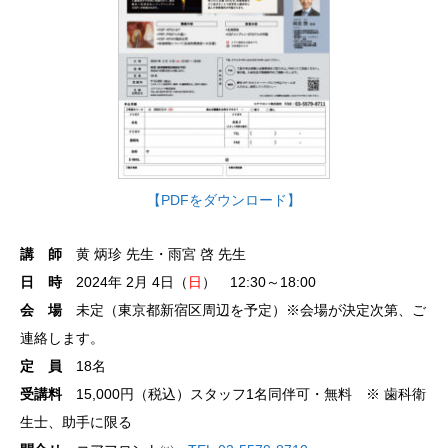
【PDFをダウンロード】
講 師
黄 炳珍 先生・雨宮 啓 先生
日 時
2024年 2月 4日（
日
） 12:30～18:00
会 場
未定（東京都新宿区周辺を予定）※会場が決定次第、ご
連絡します。
定 員
18名
受講料
15,000円（税込）スタッフ1名同伴可・無料 ※ 歯科衛
生士、助手に限る