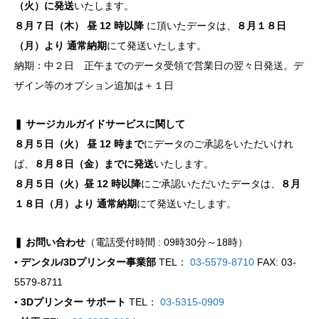
（火）に発送
いたします。
８月７日（木） 昼 12 時以降
に頂いたデータは、
８月１８日
（月）より 通常納期
にて発送いたします。
納期：中２日 正午までのデータ受領で営業日の翌々日発送。デ
ザイン等のオプション追加は＋１日
❚ サージカルガイドサービスに関して
８月５日（火） 昼 12 時まで
にデータのご承認をいただいけれ
ば、
８月８日（金）までに発送
いたします。
８月５日（火）昼 12 時以降
にご承認いただいたデータは、
８月
１８日（月）より 通常納期
にて発送いたします。
❚ お問い合わせ
（電話受付時間 : 09時30分～18時）
▪ デンタル/3Dプリンター事業部
TEL：
03-5579-8710
FAX: 03-
5579-8711
▪ 3Dプリンター サポート
TEL：
03-5315-0909