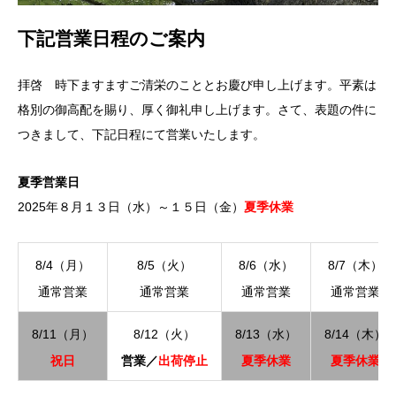
下記営業日程のご案内
拝啓 時下ますますご清栄のこととお慶び申し上げます。平素は
格別の御高配を賜り、厚く御礼申し上げます。さて、表題の件に
つきまして、下記日程にて営業いたします。
夏季営業日
2025年８月１３日（水）～１５日（金）
夏季休業
8/4（月）
8/5（火）
8/6（水）
8/7（木）
通常営業
通常営業
通常営業
通常営業
8/11（月）
8/12（火）
8/13（水）
8/14（木）
祝日
営業／
出荷停止
夏季休業
夏季休業