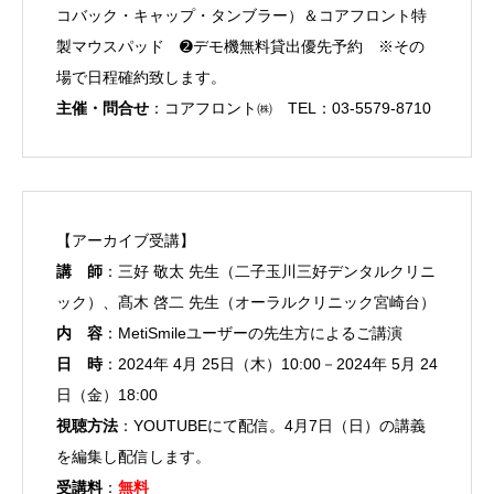
コバック・キャップ・タンブラー）＆コアフロント特
製マウスパッド ➋デモ機無料貸出優先予約 ※その
場で日程確約致します。
主催・問合せ
：コアフロント㈱ TEL：03-5579-8710
【アーカイブ受講】
講 師
：三好 敬太 先生（二子玉川三好デンタルクリニ
ック）、髙木 啓二 先生（オーラルクリニック宮崎台）
内 容
：MetiSmileユーザーの先生方によるご講演
日 時
：2024年 4月 25日（木）10:00－2024年 5月 24
日（金）18:00
視聴方法
：YOUTUBEにて配信。4月7日（日）の講義
を編集し配信します。
受講料
：
無料