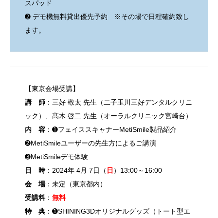
スパッド
➋ デモ機無料貸出優先予約 ※その場で日程確約致し
ます。
【東京会場受講】
講 師
：三好 敬太 先生（二子玉川三好デンタルクリニ
ック）、髙木 啓二 先生（オーラルクリニック宮崎台）
内 容
：➊フェイススキャナーMetiSmile製品紹介
➋MetiSmileユーザーの先生方によるご講演
➌MetiSmileデモ体験
日 時
：2024年 4月 7日（
日
）13:00～16:00
会 場
：未定（東京都内）
受講料
：
無料
特 典
：➊SHINING3Dオリジナルグッズ（トート型エ