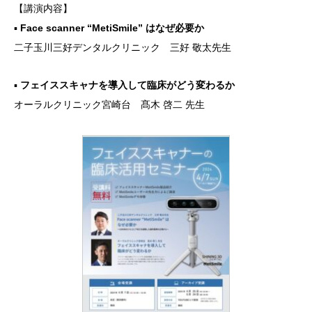
【講演内容】
▪
Face scanner “MetiSmile” はなぜ必要か
二子玉川三好デンタルクリニック 三好 敬太先生
▪
フェイススキャナを導入して臨床がどう変わるか
オーラルクリニック宮崎台 髙木 啓二 先生