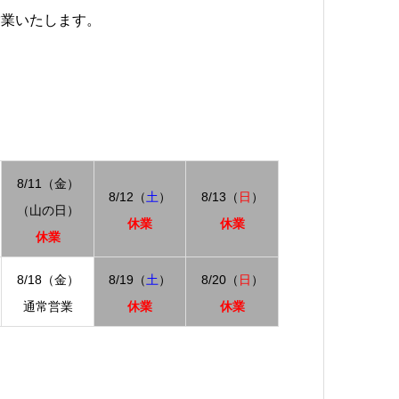
営業いたします。
8/11（金）
8/12（
土
）
8/13（
日
）
（山の日）
休業
休業
休業
8/18（金）
8/19（
土
）
8/20（
日
）
通常営業
休業
休業